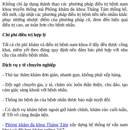
Không chỉ áp dụng thành thạo các phương pháp điều trị bệnh nam
khoa truyền thống mà Phòng khám đa khoa Tháng Tám thống kê,
đổi mới, cập nhật các phương pháp điều trị bệnh tiên tiến nhằm khắc
phục những nhược điểm của phương pháp cũ, đem đến hiệu quả
điều trị cao, an toàn hơn cho bệnh nhân.
Chi phí điều trị hợp lý
Tất cả chi phí khám và điều trị bệnh nam khoa ở đây đều được công
khai, niêm yết theo đúng quy định nên đảm bảo phù hợp với nhu
cầu của nhiều bệnh nhân.
Dịch vụ y tế chuyên nghiệp
- Thủ tục thăm khám đơn giản, nhanh gọn, không phải xếp hàng.
- Đội ngũ chuyên gia, y tá, chăm sóc luôn thân thiện, chu đáo, tạo
cảm giác sảng khoái với bệnh nhân.
- Thông tin bệnh án của bệnh nhân được bảo mật tuyệt đối.
- Có dịch vụ khám bệnh ngoài giờ hành chính, khám vào cuối tuần,
lễ Tết vô cùng thuận tiện.
-
Phòng khám đa khoa Tháng Tám
xây dựng hệ thống tư vấn nam
khoa và đặt hẹn khám online 24/7.