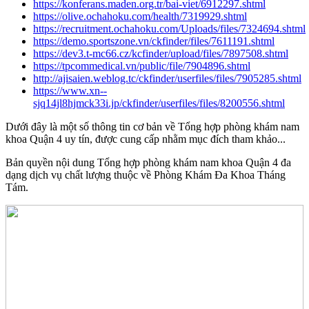
https://konferans.maden.org.tr/bai-viet/6912297.shtml
https://olive.ochahoku.com/health/7319929.shtml
https://recruitment.ochahoku.com/Uploads/files/7324694.shtml
https://demo.sportszone.vn/ckfinder/files/7611191.shtml
https://dev3.t-mc66.cz/kcfinder/upload/files/7897508.shtml
https://tpcommedical.vn/public/file/7904896.shtml
http://ajisaien.weblog.tc/ckfinder/userfiles/files/7905285.shtml
https://www.xn--
sjq14jl8hjmck33i.jp/ckfinder/userfiles/files/8200556.shtml
Dưới đây là một số thông tin cơ bản về Tổng hợp phòng khám nam
khoa Quận 4 uy tín, được cung cấp nhằm mục đích tham khảo...
Bản quyền nội dung Tổng hợp phòng khám nam khoa Quận 4 đa
dạng dịch vụ chất lượng thuộc về Phòng Khám Đa Khoa Tháng
Tám.