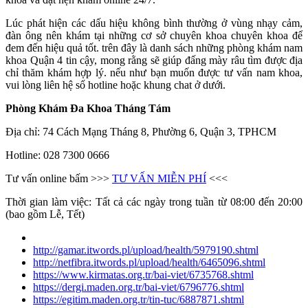
Lúc phát hiện các dấu hiệu không bình thường ở vùng nhạy cảm,
đàn ông nên khám tại những cơ sở chuyên khoa chuyên khoa để
đem đến hiệu quả tốt. trên đây là danh sách những phòng khám nam
khoa Quận 4 tin cậy, mong rằng sẽ giúp đấng mày râu tìm được địa
chỉ thăm khám hợp lý. nếu như bạn muốn được tư vấn nam khoa,
vui lòng liên hệ số hotline hoặc khung chat ở dưới.
Phòng Khám Đa Khoa Tháng Tám
Địa chỉ: 74 Cách Mạng Tháng 8, Phường 6, Quận 3, TPHCM
Hotline: 028 7300 0666
Tư vấn online bấm >>>
TƯ VẤN MIỄN PHÍ
<<<
Thời gian làm việc: Tất cả các ngày trong tuần từ 08:00 đến 20:00
(bao gồm Lễ, Tết)
http://gamar.itwords.pl/upload/health/5979190.shtml
http://netfibra.itwords.pl/upload/health/6465096.shtml
https://www.kirmatas.org.tr/bai-viet/6735768.shtml
https://dergi.maden.org.tr/bai-viet/6796776.shtml
https://egitim.maden.org.tr/tin-tuc/6887871.shtml