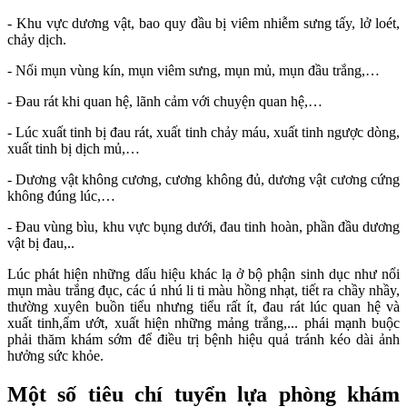
- Khu vực dương vật, bao quy đầu bị viêm nhiễm sưng tấy, lở loét,
chảy dịch.
- Nổi mụn vùng kín, mụn viêm sưng, mụn mủ, mụn đầu trắng,…
- Đau rát khi quan hệ, lãnh cảm với chuyện quan hệ,…
- Lúc xuất tinh bị đau rát, xuất tinh chảy máu, xuất tinh ngược dòng,
xuất tinh bị dịch mủ,…
- Dương vật không cương, cương không đủ, dương vật cương cứng
không đúng lúc,…
- Đau vùng bìu, khu vực bụng dưới, đau tinh hoàn, phần đầu dương
vật bị đau,..
Lúc phát hiện những dấu hiệu khác lạ ở bộ phận sinh dục như nổi
mụn màu trắng đục, các ú nhú li ti màu hồng nhạt, tiết ra chầy nhầy,
thường xuyên buồn tiểu nhưng tiểu rất ít, đau rát lúc quan hệ và
xuất tinh,ẩm ướt, xuất hiện những mảng trắng,... phái mạnh buộc
phải thăm khám sớm để điều trị bệnh hiệu quả tránh kéo dài ảnh
hưởng sức khỏe.
Một số tiêu chí tuyển lựa phòng khám