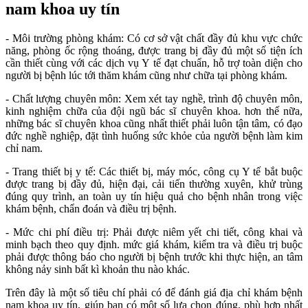
nam khoa uy tín
- Môi trường phòng khám: Có cơ sở vật chất đầy đủ khu vực chức
năng, phòng ốc rộng thoáng, được trang bị đầy đủ một số tiện ích
cần thiết cùng với các dịch vụ Y tế đạt chuẩn, hỗ trợ toàn diện cho
người bị bệnh lúc tới thăm khám cũng như chữa tại phòng khám.
- Chất lượng chuyên môn: Xem xét tay nghề, trình độ chuyên môn,
kinh nghiệm chữa của đội ngũ bác sĩ chuyên khoa. hơn thế nữa,
những bác sĩ chuyên khoa cũng nhất thiết phải luôn tận tâm, có đạo
đức nghề nghiệp, đặt tình huống sức khỏe của người bệnh làm kim
chỉ nam.
- Trang thiết bị y tế: Các thiết bị, máy móc, công cụ Y tế bắt buộc
được trang bị đầy đủ, hiện đại, cải tiến thường xuyên, khử trùng
đúng quy trình, an toàn uy tín hiệu quả cho bệnh nhân trong việc
khám bệnh, chẩn đoán và điều trị bệnh.
- Mức chi phí điều trị: Phải được niêm yết chi tiết, công khai và
minh bạch theo quy định. mức giá khám, kiểm tra và điều trị buộc
phải được thông báo cho người bị bệnh trước khi thực hiện, an tâm
không nảy sinh bất kì khoản thu nào khác.
Trên đây là một số tiêu chí phải có để đánh giá địa chỉ khám bệnh
nam khoa uy tín, giúp bạn có một số lựa chọn đúng, phù hợp nhất